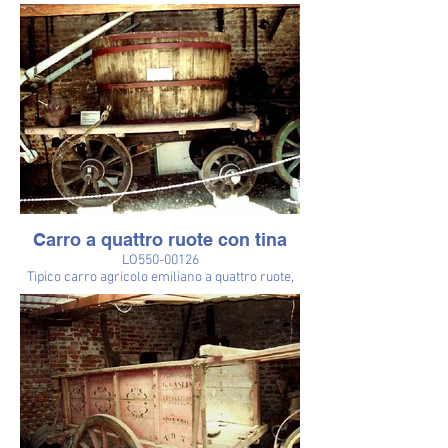
Carro agricolo a quattro ruote, con sterzo e
timone rustico.senza pianale, sul quale è
appoggiata una bigoncia per il trasporto dell'uva
dal vigneto all'azienda. I lati corti sono formati
da tre assi oarallele. Le fiancate sono unite da
un rinforzo centrale. Colore verde.
Sul carro senza pianale veniva caricata la
bigoncia, grosso recipiente col quale si
trasportava l'uva dal vigneto alla cantina.
Carro a quattro ruote con tina
LO550-00126
Tipico carro agricolo emiliano a quattro ruote,
con pianale, molto robusto. E' caricato con una
tina, quindi era un carro che, tra l'altro, veniva
usato per il trasporto dell'uva dalla vigna
all'azienda, dove veniva trasformata in vino.