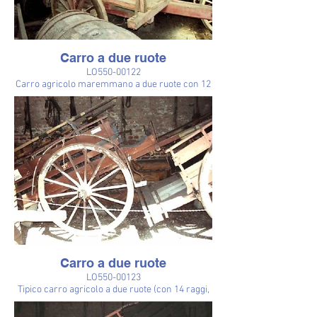
Carro a due ruote
LO550-00122
Carro agricolo maremmano a due ruote con 12
raggi; lunghezza assale 162 cm, con timone a
forcella collegato da una sbarra trasversale
(cfr.) e cassone alto 70 cm. Sopra il timone, per
prolungare il piano di carico, è fissato, con un
apposito sostegno verticale, di 95 cm di altezza,
un telaio formato da quattro assi, lunghe 115
cm. Il carro è dipinto di rosso-arancione e porta
sui fianchi del cassone disegni e scritte in nero:
Fondazione G. Gaslini, Podere Molino, 1959.
Carro a due ruote
LO550-00123
Tipico carro agricolo a due ruote (con 14 raggi,
alte quasi come il carro), chiamato nel
Lodigiano "bara", usato per il trasporto di