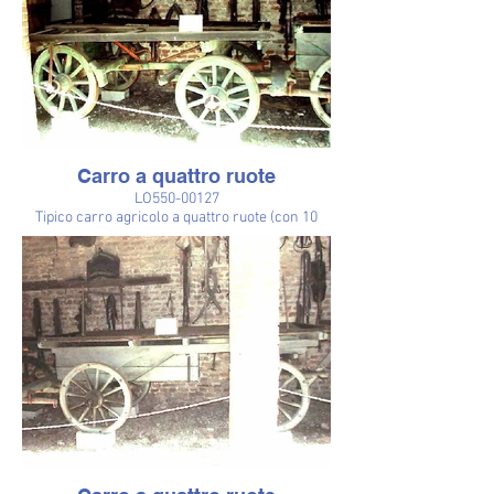
Carro a quattro ruote
LO550-00127
Tipico carro agricolo a quattro ruote (con 10
raggi), chiamato nel Lodigiano "car", usato per il
trasporto di prodotti agricoli ed anche di terra,
letame, masserizie del San Martin (portata
media q 20-25). Prevalentemente a trazione
equina, da un solo cavallo (con l'uso delle
stanghe) o da una coppia, con l'uso di un timone
o di un bilancino. Il pianale è costituito da assi
longitudinali e trasversali. munito di freno a
ceppo azionabile mediante la martinicca, posta
sul retro del carro.