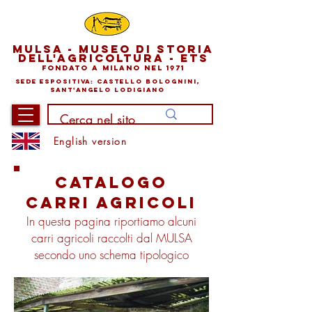
mu
lsA -
museo
di storia
dell'agricoltura - ETS
Fonda
to a M
ilano nel 1971
sede e
sp
o
sitiva: castello bolognini,
sant'angelo lodigiano
English version
catalogo
CARRI agricoli
In questa pagina riportiamo alcuni
carri agricoli raccolti dal MULSA
secondo uno schema tipologico