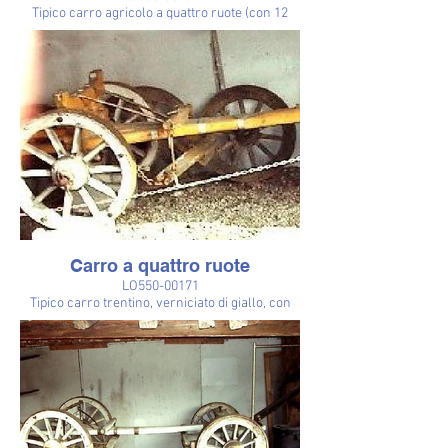
Tipico carro agricolo a quattro ruote (con 12
raggi), chiamato nel Lodigiano "car", usato per il
trasporto di prodotti agricoli ed anche di terra,
letame, masserizie del San Martin (portata
media q 20-25). Prevalentemente a trazione
equina, da parte di un solo cavallo (con l'uso
delle stanghe) o di una coppia, con l'uso di un
timone e di un bilancino. Il pianale è costituito
da assi longitudinali e trasversali. Munito di
freno a ceppo azionabile mediante la
martinicca, posta sul retro del carro.
Carro a quattro ruote
LO550-00171
Tipico carro trentino, verniciato di giallo, con
carrello di coda con colonnette intagliate
"colonéte" e carrello anteriore elegantemente
sagomato.