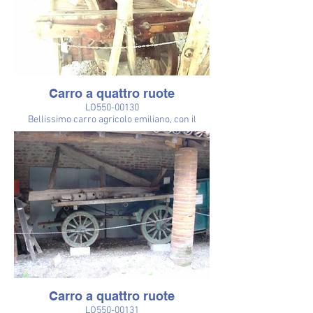
Carro a quattro ruote
LO550-00130
Bellissimo carro agricolo emiliano, con il
frontale ornato da bassorilievi (fiore). Prodotto
dai Fratelli Pesci, Ferrara.
Il pianale, per alleggerire il peso del carro,
destinato soprattutto al trasporto del fieno, non
è intero, ma a rastrelliera. Dietro lo scannello
posteriore un mulinello, per tirare la corda
usata per bloccare il fieno.
Carro a quattro ruote
LO550-00131