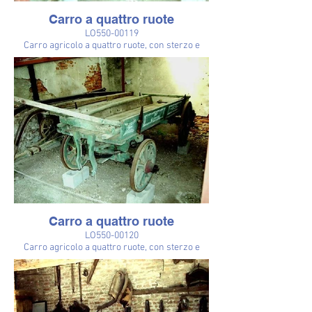
Carro a quattro ruote
LO550-00119
Carro agricolo a quattro ruote, con sterzo e
lungo timone (appoggiato sul carro, per motivi
di spazio).
Carro a quattro ruote
LO550-00120
Carro agricolo a quattro ruote, con sterzo e
lungo timone (lu 386, la 84) (appoggiato sul
carro, per motivi di spazio) con sponde verdi
disegnate di bianco, fabbricato dalla ditta
Gavonata, una delle maggiori dell'epoca.