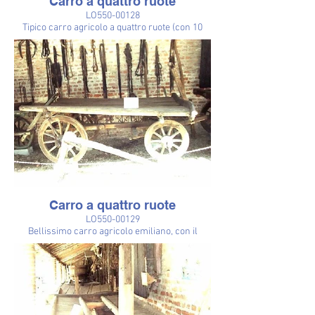
Carro a quattro ruote
LO550-00128
Tipico carro agricolo a quattro ruote (con 10
raggi), chiamato nel Lodigiano "car", usato per il
trasporto di pelli di animali macellati, dal luogo
del macello alla conceria. E' caratterizzato dal
pianale convergente verso il centro e munito,
all'estremità posteriore, di un'apertura
chiudibile con uno sportellino, comunicante
con un cassone sottostante. Il liquido che
colava dalle pelli scivolava lungo i due piani
inclinati del pianale e sgocciolava, attraverso
l'apertura, nel cassone sottostante. Così non si
sporcava la strada e il liquido era usato come
prezioso concime, per la sua alta % di azoto
organico.
Carro a quattro ruote
LO550-00129
Bellissimo carro agricolo emiliano, con il
frontale e lo scannello posteriore ornati da
bassorilievi e scritte e artisticamente sagomati.