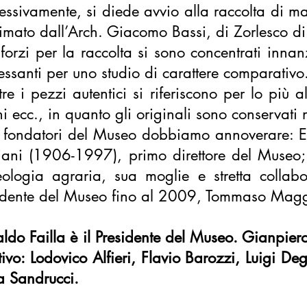
essivamente, si diede avvio alla raccolta di mat
imato dall’Arch. Giacomo Bassi, di Zorlesco di
sforzi per la raccolta si sono concentrati inna
ressanti per uno studio di carattere comparativo
re i pezzi autentici si riferiscono per lo più a
hi ecc., in quanto gli originali sono conservati n
i fondatori del Museo dobbiamo annoverare:
E
iani
(1906-1997), primo direttore del Museo; G
ologia agraria, sua moglie e stretta colla
idente del Museo fino al 2009, Tommaso Magg
ldo Failla è il Presidente del Museo. Gianpiero
ttivo: Lodovico Alfieri, Flavio Barozzi, Luigi 
 Sandrucci.