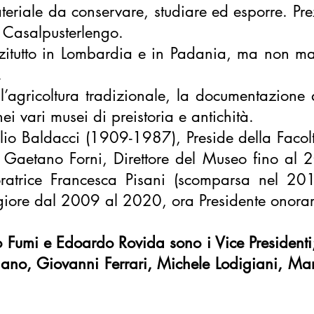
eriale da conservare, studiare ed esporre. Prez
 Casalpusterlengo.
nzitutto in Lombardia e in Padania, ma non man
.
ll’agricoltura tradizionale, la documentazione 
ei vari musei di preistoria e antichità.
lio Baldacci
(1909-1987), Preside della Faco
aetano Forni, Direttore del Museo fino al 20
boratrice Francesca Pisani (scomparsa nel 2
iore dal 2009 al 2020, ora Presidente onora
 Fumi e Edoardo Rovida sono i Vice Presidenti;
Degano, Giovanni Ferrari, Michele Lodigiani, M