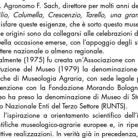
g. Agronomo F. Sach, direttore per molti anni d
ilio, Columella, Crescenzio, Tarello, una gr
isfare queste esigenze, che è sorto questo mus
ue origini sono da collegarsi alle celebrazioni 
ella occasione
emerse, con l’appoggio degli stu
ttere nazionale o almeno regionale.
ialmente (1975) fu creata un’Associazione con 
ituzione del Museo (1979) la denominazione 
rche di Museologia Agraria, con sede legale pr
enzione con la Fondazione Morando Bolognini,
o ha preso la denominazione di Museo di Storia
o Nazionale Enti del Terzo Settore (RUNTS).
 l’ispirazione a orientamento scientifico dell’
ntifiche museologico-agrarie europee e, in ripe
ettive realizzazioni. In verità già in precedenz