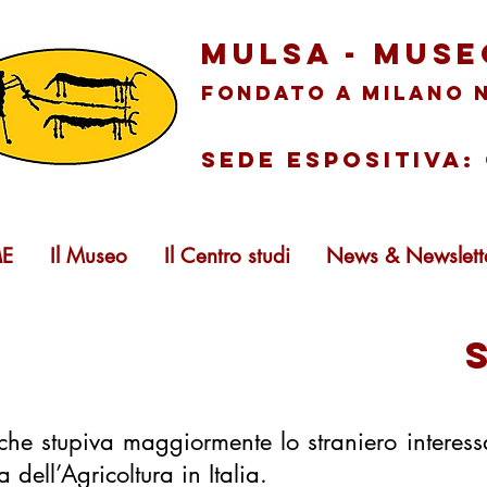
mu
lsA -
mus
Fonda
to a M
ilano n
sede e
sp
o
sitiva
E
Il Museo
Il Centro studi
News & Newslett
che stupiva maggiormente lo straniero interess
a dell’Agricoltura in Italia.