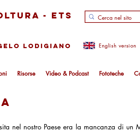
oltura - ETS
ngelo lodigiano
English version
oni
Risorse
Video & Podcast
Fototeche
Co
sa
visita nel nostro Paese era la mancanza di un 