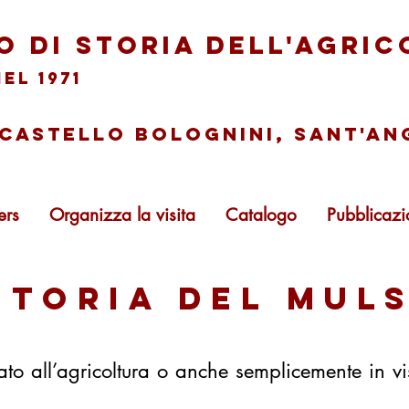
eo
di storia dell'agric
el 1971
: castello bolognini, sant'a
ers
Organizza la visita
Catalogo
Pubblicazi
storia del mul
ato all’agricoltura o anche semplicemente in 