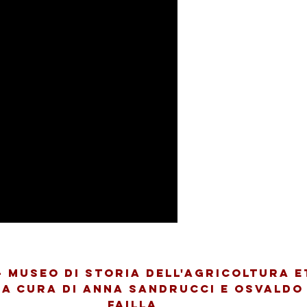
- Museo di Storia dell'Agricoltura E
 a cura di Anna Sandrucci e Osvaldo
Failla