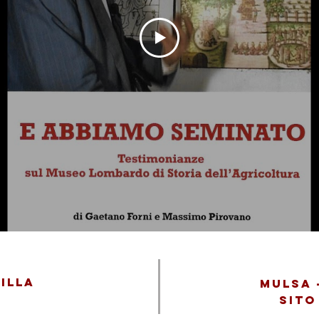
illa
MULSA 
Sito