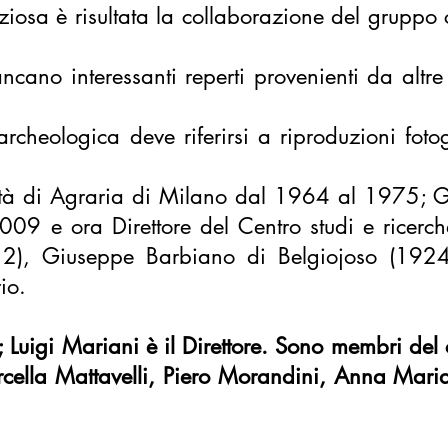
iosa è risultata la collaborazione del gruppo c
cano interessanti reperti provenienti da altre 
archeologica deve riferirsi a riproduzioni foto
ltà di Agraria di Milano dal 1964 al 1975;
G
09 e ora Direttore del Centro studi e ricerch
012), Giuseppe Barbiano di Belgiojoso (192
rio.
 Luigi Mariani è il Direttore. Sono membri del 
arcella Mattavelli, Piero Morandini, Anna Maria