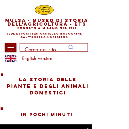
mu
lsA -
museo
di storia
dell'agricoltura - ETS
Fonda
to a M
ilano nel 1971
sede e
sp
o
sitiva: castello bolognini,
sant'angelo lodigiano
English version
La storia delle
piante e degli animali
domestici
in pochi minuti