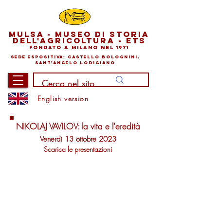
mu
lsA -
museo
di storia
dell'agricoltura - ETS
Fonda
to a M
ilano nel 1971
sede e
sp
o
sitiva: castello bolognini,
sant'angelo lodigiano
English version
NIKOLAJ VAVILOV:
la vita e l'eredità
Venerdì 13 ottobre
2023
Scarica le presentazioni
Introduzione
Francesco
Salamini